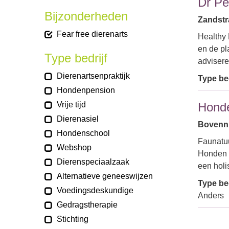
Dr Pe
Bijzonderheden
Zandstr
Fear free dierenarts
Healthy 
en de pl
Type bedrijf
advisere
Dierenartsenpraktijk
Type bed
Hondenpension
Vrije tijd
Honde
Dierenasiel
Bovenni
Hondenschool
Faunatuu
Webshop
Honden i
Dierenspeciaalzaak
een holi
Alternatieve geneeswijzen
Type bed
Voedingsdeskundige
Anders
Gedragstherapie
Stichting