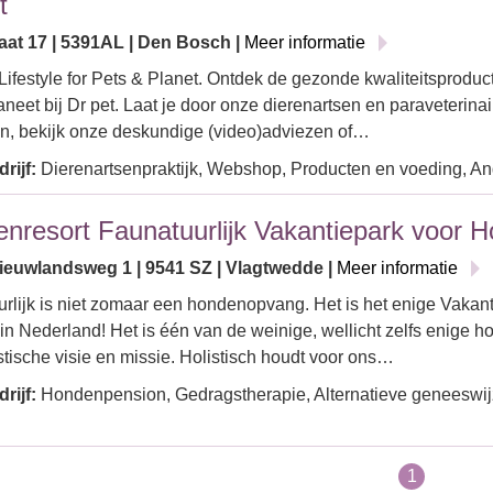
t
aat 17 | 5391AL | Den Bosch |
Meer informatie
Lifestyle for Pets & Planet. Ontdek de gezonde kwaliteitsproduct
aneet bij Dr pet. Laat je door onze dierenartsen en paraveterina
n, bekijk onze deskundige (video)adviezen of…
rijf:
Dierenartsenpraktijk, Webshop, Producten en voeding, An
nresort Faunatuurlijk Vakantiepark voor 
euwlandsweg 1 | 9541 SZ | Vlagtwedde |
Meer informatie
rlijk is niet zomaar een hondenopvang. Het is het enige Vakan
n Nederland! Het is één van de weinige, wellicht zelfs enige 
stische visie en missie. Holistisch houdt voor ons…
rijf:
Hondenpension, Gedragstherapie, Alternatieve geneeswijzen
1