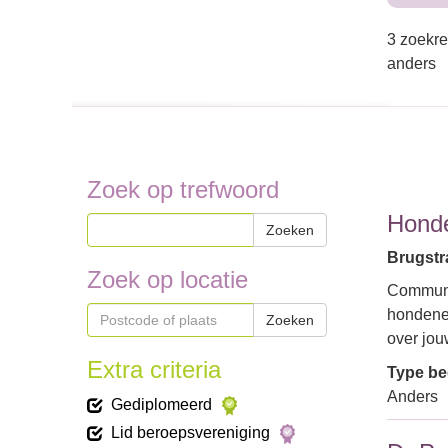
3 zoekre
anders
Zoek op trefwoord
Hond
Zoeken
Brugstra
Zoek op locatie
Communi
hondenei
Zoeken
over jou
Extra criteria
Type bed
Anders
Gediplomeerd
Lid beroepsvereniging