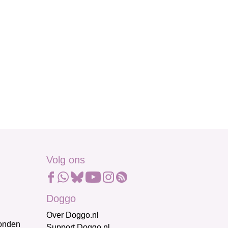
Volg ons
Doggo
Over Doggo.nl
honden
Support Doggo.nl