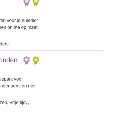
en voor je huisdier
iren online op maat
ders
Honden
tiepark voor
hondenpension met
, Vrije tijd, ,