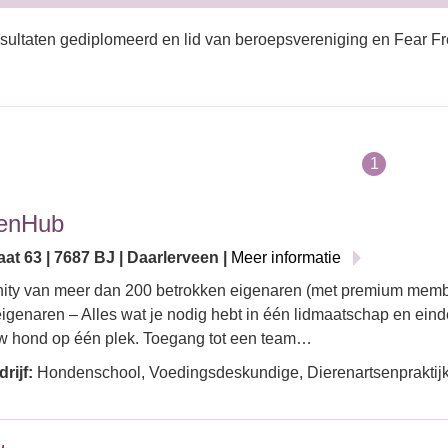
sultaten gediplomeerd en lid van beroepsvereniging en Fear Fr
1
enHub
at 63 | 7687 BJ | Daarlerveen |
Meer informatie
ty van meer dan 200 betrokken eigenaren (met premium memb
genaren – Alles wat je nodig hebt in één lidmaatschap en einde
w hond op één plek. Toegang tot een team…
rijf:
Hondenschool, Voedingsdeskundige, Dierenartsenpraktijk