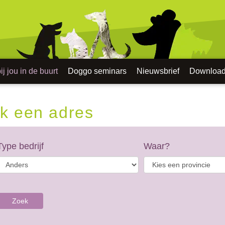
j jou in de buurt
Doggo seminars
Nieuwsbrief
Downloa
k een adres
Type bedrijf
Waar?
Zoek